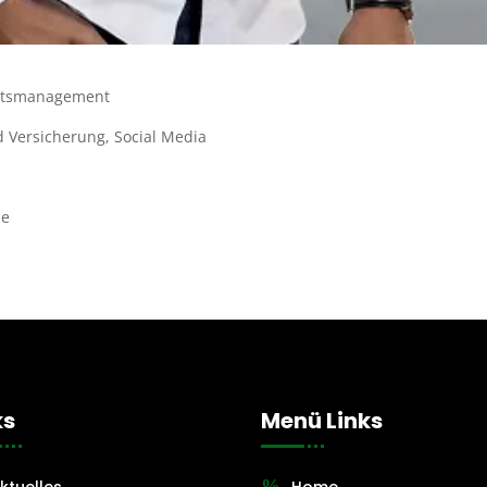
ätsmanagement
Versicherung, Social Media
de
ks
Menü Links
ktuelles
Home