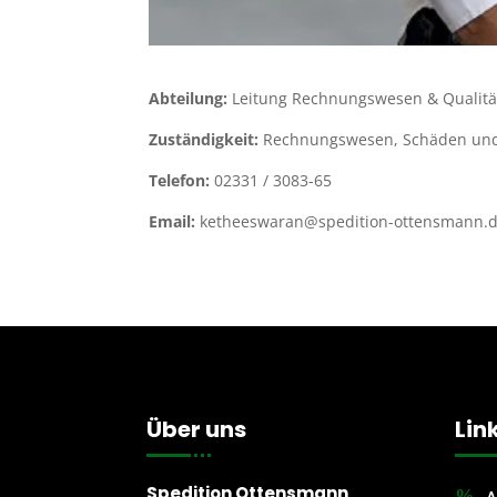
Abteilung:
Leitung Rechnungswesen & Qualit
Zuständigkeit:
Rechnungswesen, Schäden und 
Telefon:
02331 / 3083-65
Email:
ketheeswaran@spedition-ottensmann.
Über uns
Lin
Spedition Ottensmann
A